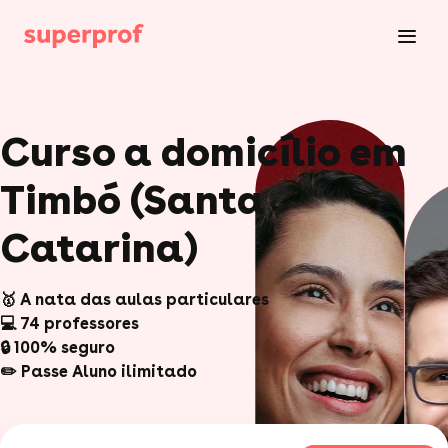
Curso a domicílio em
Timbó (Santa
Catarina)
🥇 A nata das aulas particulares
💻 74 professores
🔒 100% seguro
✏️ Passe Aluno ilimitado