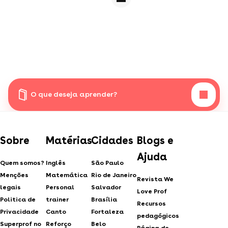
O que deseja aprender?
Sobre
Matérias
Cidades
Blogs e
Ajuda
Quem somos?
Inglês
São Paulo
Menções
Matemática
Rio de Janeiro
Revista We
legais
Personal
Salvador
Love Prof
Politica de
trainer
Brasília
Recursos
Privacidade
Canto
Fortaleza
pedagógicos
Superprof no
Reforço
Belo
Página de