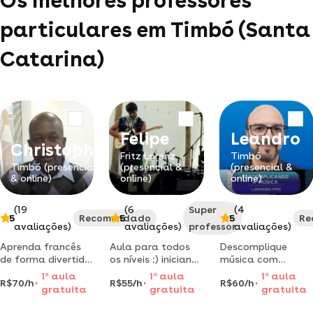
Os melhores professores
particulares em Timbó (Santa
Catarina)
Felipe
Leandro
Christopher
Fritz Lorenz
Timbó
Timbó (presencial
(presencial &
(presencial &
& online)
online)
online)
(19
(6
Super
(4
5
Recomendado
5
5
Re
avaliações)
avaliações)
professor
avaliações)
Aprenda francês
Aula para todos
Descomplique
de forma divertida
os níveis :) iniciante
música com
e eficaz, com
ao avançado. quer
leandropaz
1
a
aula
1
a
aula
1
a
aula
R$70/h
R$55/h
R$60/h
menos teoria e
iniciar em um
através das cifras,
gratuita
gratuita
gratuita
mais prática, de
hobby que sempre
do zero ao infinito
maneira fácil e
teve vontade ou
musical