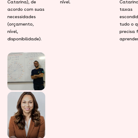
Catarina), de
nível.
Catarina
acordo com suas
taxas
necessidades
escondid
(orçamento,
tudo o q
nível,
precisa 
disponibilidade).
aprender