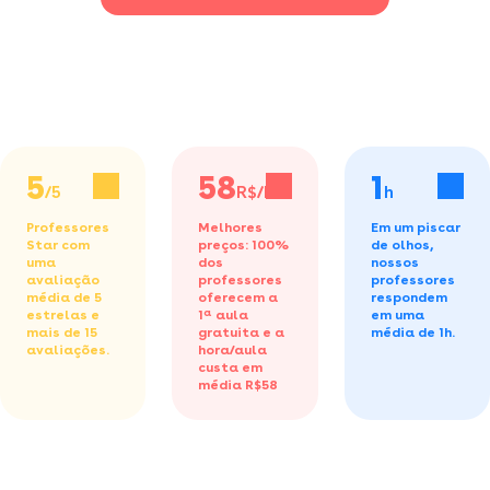
5
58
1
/5
R$/h
h
Professores
Melhores
Em um piscar
Star com
preços: 100%
de olhos,
uma
dos
nossos
avaliação
professores
professores
média de 5
oferecem a
respondem
estrelas e
1ª aula
em uma
mais de 15
gratuita
e a
média de 1h.
avaliações.
hora/aula
custa em
média R$58