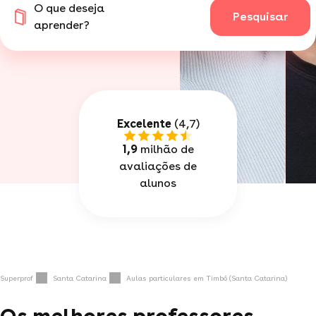
O que deseja
Pesquisar
aprender?
Excelente
(4,7)
1,9
milhão de
avaliações de
alunos
Superprof
Santa Catarina
Aulas particulares em Timbó (Santa Catarina)