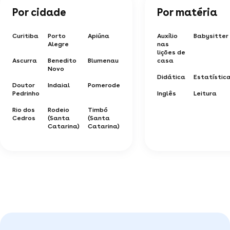
Por cidade
Por matéria
Curitiba
Porto
Apiúna
Auxílio
Babysitter
Alegre
nas
lições de
Ascurra
Benedito
Blumenau
casa
Novo
Didática
Estatístic
Doutor
Indaial
Pomerode
Pedrinho
Inglês
Leitura
Rio dos
Rodeio
Timbó
Cedros
(Santa
(Santa
Catarina)
Catarina)