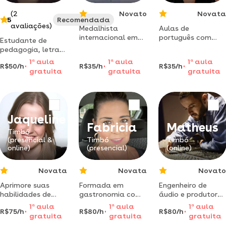
(2
Novato
Novata
5
Recomendada
avaliações)
Medalhista
Aulas de
internacional em
português com
Estudante de
matemática,
foco em
pedagogia, letras
graduando em
conversação –
português e inglês
1
a
aula
1
a
aula
1
a
aula
física/ufsc e com a
simples, práticas e
R$50/h
R$35/h
R$35/h
e artes e dou
gratuita
gratuita
gratuita
metodologia
no seu ritmo!
aulas online de
perfeita para
reforço escolar
auxiliar
para pré-escolar e
estudantes do
anos iniciais do
ensino
ensino
Jaqueline
fundamental e
fundamental.
Fabricia
Matheus
médio!
Timbó
(presencial &
Timbó
Timbó
online)
(presencial)
(online)
Novata
Novata
Novato
Aprimore suas
Formada em
Engenheiro de
habilidades de
gastronomia com
áudio e produtor
comunicação oral
vários cursos
musical graduado
1
a
aula
1
a
aula
1
a
aula
R$75/h
R$80/h
R$80/h
e escrita com as
especializados na
pela berklee
gratuita
gratuita
gratuita
aulas de oratória
área de
college of music