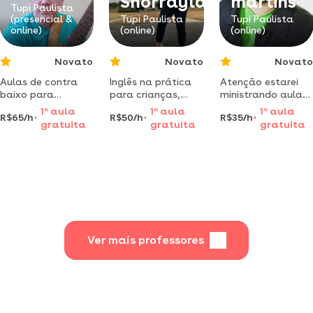
Shorrayla
martins
coaching
Tupi Paulista
(presencial &
Tupi Paulista
Tupi Paulista
educacional.
online)
(online)
(online)
Novato
Novato
Novato
Aulas de contra
Inglês na prática
Atenção estarei
baixo para
para crianças,
ministrando aula
iniciantes, com
didático, simples e
de reforço escolar
1
a
aula
1
a
aula
1
a
aula
R$65/h
R$50/h
R$35/h
didática simples e
fácil. com a
nas áreas de
gratuita
gratuita
gratuita
direta, sem lenga
professora com
matemática
lenga. aulas de
vivência fora do
história e filosofia
teoria e prática.
brasil.
Ver mais professores