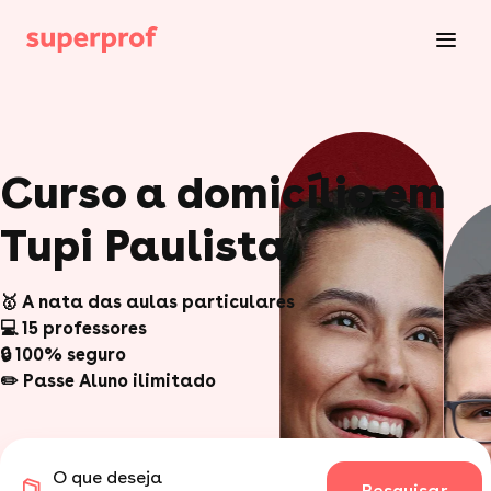
Curso a domicílio em
Tupi Paulista
🥇 A nata das aulas particulares
💻 15 professores
🔒 100% seguro
✏️ Passe Aluno ilimitado
O que deseja
Pesquisar