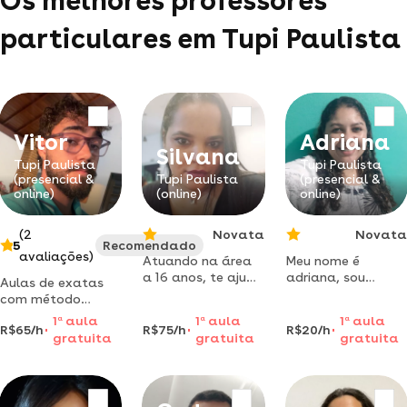
Os melhores professores
particulares em Tupi Paulista
Vitor
Adriana
Silvana
Tupi Paulista
Tupi Paulista
(presencial &
Tupi Paulista
(presencial &
online)
(online)
online)
(2
Novata
Novata
5
Recomendado
avaliações)
Atuando na área
Meu nome é
a 16 anos, te ajudo
adriana, sou
Aulas de exatas
a destravar o seu
formada em
com método
talento.
pedagogia, atuo
direto e simples
1
a
aula
1
a
aula
1
a
aula
com planos de
R$65/h
R$75/h
R$20/h
para quem quer
gratuita
gratuita
gratuita
aula específicos
sair do zero e
voltado para
passar no enem e
dificuldade do
vestibulares
aluno, trabalho