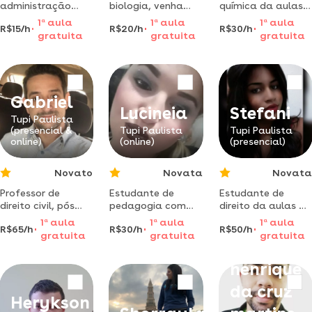
administração
biologia, venha
química da aulas
dedicado, sem
entender o estudo
de reforço para
1
a
aula
1
a
aula
1
a
aula
R$15/h
R$20/h
R$30/h
experiência
da vida comigo.
ensino médio na
gratuita
gratuita
gratuita
profissional, mas
região de dracena
com
determinação,
empenho e
vontade de crescer
Gabriel
Lucineia
Stefani
Tupi Paulista
(presencial &
Tupi Paulista
Tupi Paulista
online)
(online)
(presencial)
Novato
Novata
Novata
Professor de
Estudante de
Estudante de
direito civil, pós
pedagogia com
direito da aulas de
graduado lato
conclusão em
direito do
1
a
aula
1
a
aula
1
a
aula
R$65/h
R$30/h
R$50/h
senso em direito
dezembro 2019,
trabalho, penal e
gratuita
gratuita
gratuita
Carlos
civil empresarial
inicio de pós-
cívil.
graduação em
henrique
piscopedagogia
clinica,
da cruz
institucional,
Herykson
empresarial, e