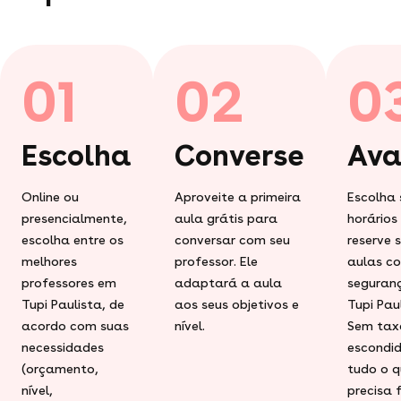
01
02
0
Escolha
Converse
Ava
Online ou
Aproveite a primeira
Escolha 
presencialmente,
aula grátis para
horários
escolha entre os
conversar com seu
reserve 
melhores
professor. Ele
aulas c
professores em
adaptará a aula
seguran
Tupi Paulista, de
aos seus objetivos e
Tupi Paul
acordo com suas
nível.
Sem tax
necessidades
escondid
(orçamento,
tudo o q
nível,
precisa 