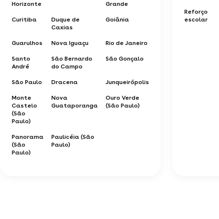
Horizonte
Grande
Reforço
Curitiba
Duque de
Goiânia
escolar
Caxias
Guarulhos
Nova Iguaçu
Rio de Janeiro
Santo
São Bernardo
São Gonçalo
André
do Campo
São Paulo
Dracena
Junqueirópolis
Monte
Nova
Ouro Verde
Castelo
Guataporanga
(São Paulo)
(São
Paulo)
Panorama
Paulicéia (São
(São
Paulo)
Paulo)