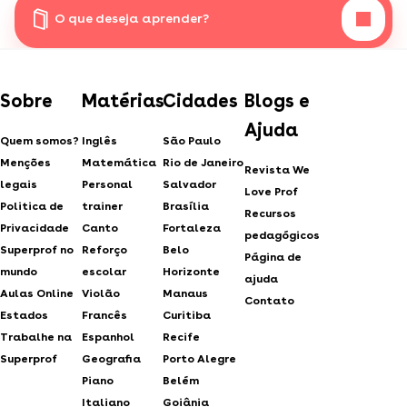
O que deseja aprender?
Sobre
Matérias
Cidades
Blogs e
Ajuda
Quem somos?
Inglês
São Paulo
Menções
Matemática
Rio de Janeiro
Revista We
legais
Personal
Salvador
Love Prof
Politica de
trainer
Brasília
Recursos
Privacidade
Canto
Fortaleza
pedagógicos
Superprof no
Reforço
Belo
Página de
mundo
escolar
Horizonte
ajuda
Aulas Online
Violão
Manaus
Contato
Estados
Francês
Curitiba
Trabalhe na
Espanhol
Recife
Superprof
Geografia
Porto Alegre
Piano
Belém
Italiano
Goiânia