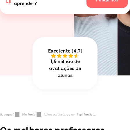
aprender?
Excelente
(4,7)
1,9
milhão de
avaliações de
alunos
Superprof
São Paulo
Aulas particulares em Tupi Paulista