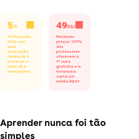
5
49
/5
R$/h
Professores
Melhores
Star com
preços: 100%
uma
dos
avaliação
professores
média de 5
oferecem a
estrelas e
1ª aula
mais de 6
gratuita
e a
avaliações.
hora/aula
custa em
média R$49
Aprender nunca foi tão
simples