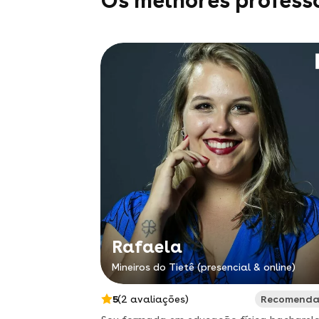
Os melhores professo
Rafaela
Mineiros do Tietê (presencial & online)
5
(2 avaliações)
Recomend