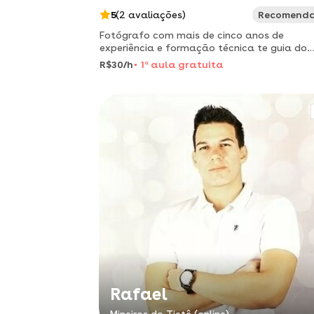
5
(2 avaliações)
Recomend
Fotógrafo com mais de cinco anos de
experiência e formação técnica te guia do
básico até o mais alto nível. metodologia
R$30/h
1
a
aula gratuita
moderna que acompanha o mercado e os
avanços da tecnologia.
Rafael