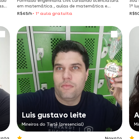
ado
Formado engenharia civil cursando licenciatura
Sou 
as
em matemática , aulas de matemática e
1º l
nal,
outros temas relacionados com muita didática
recu
R$45/h
1
a
aula gratuita
R$5
e foco nos objetivos.
cont
port
Luis gustavo leite
A
Mineiros do Tietê (presencial)
Mi
vata
Novato