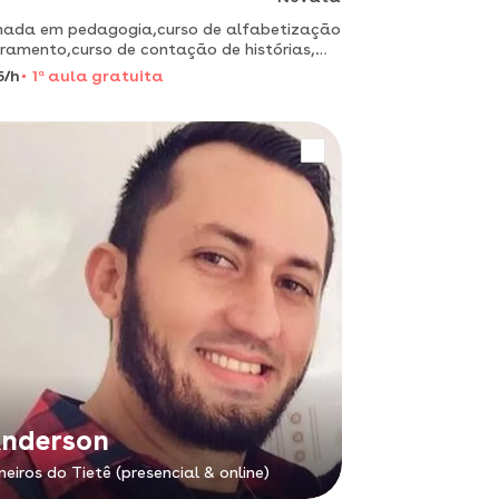
mada em pedagogia,curso de alfabetização
tramento,curso de contação de histórias,
riência no campo infantil a partir dos nove
5/h
1
a
aula gratuita
s.
nderson
neiros do Tietê (presencial & online)