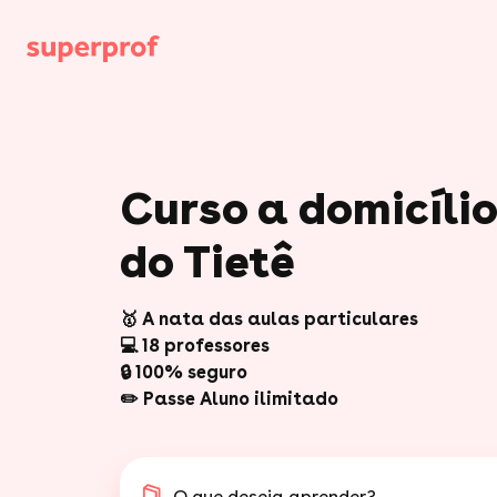
Curso a domicíli
do Tietê
🥇 A nata das aulas particulares
💻 18 professores
🔒 100% seguro
✏️ Passe Aluno ilimitado
O que deseja aprender?