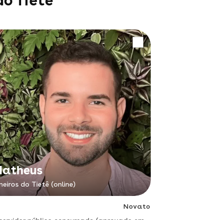
do Tietê
atheus
neiros do Tietê (online)
Novato