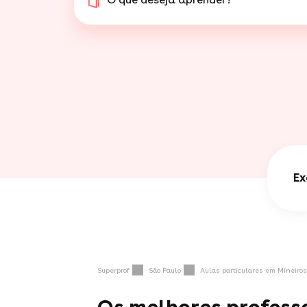
Ex
Superprof
São Paulo
Aulas particulares em Mineiros