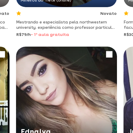
Mineiros do Tietê (online)
Mi
vato
Novato
ico
Mestrando e especialista pela northwestern
Form
 para
university. experiência como professor particular
facu
e consultor com foco em desenvolvimento.
gra
R$79/h
1
a
aula gratuita
R$3
unin
Ednalva
J