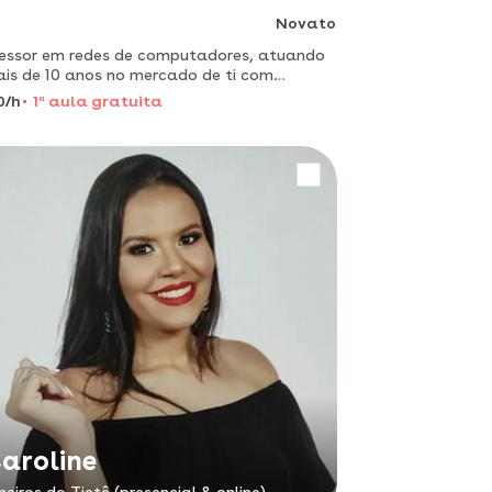
Novato
essor em redes de computadores, atuando
is de 10 anos no mercado de ti com
rsas certificações na área
0/h
1
a
aula gratuita
aroline