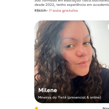
Sou formada em educação física bacharel
desde 2022, tenho experiência em academi
como personal trainer, aulas de jump,funcio
R$60/h
1
a
aula gratuita
step,alongamentos e localizada.
Milene
Mineiros do Tietê (presencial & online)
No