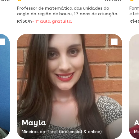
Professor de matemática das unidades do
For
anglo da região de bauru, 17 anos de atuação.
e le
expe
R$50/h
1
a
aula gratuita
R$4
mese
Mayla
A
Mineiros do Tietê (presencial & online)
Mi