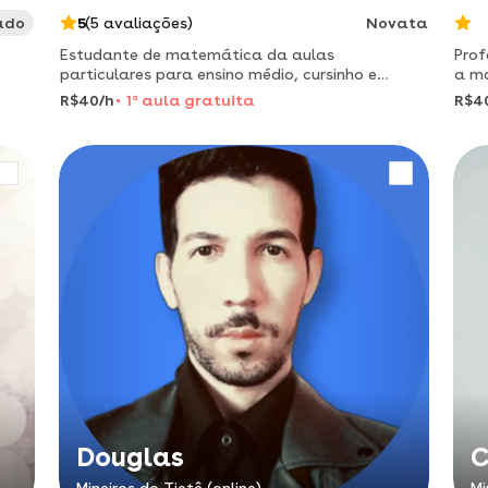
ado
5
(5 avaliações)
Novata
Estudante de matemática da aulas
Prof
particulares para ensino médio, cursinho e
a ma
graduação no interior de são paulo.
dive
R$40/h
1
a
aula gratuita
R$4
Douglas
C