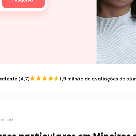
celente
(4,7)
1,9
milhão de avaliações de alu
 do Tietê