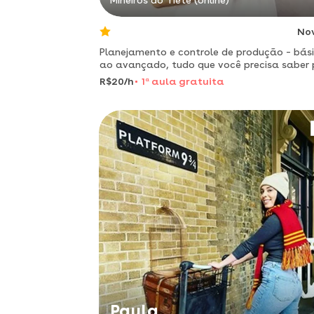
Mineiros do Tietê (online)
No
Planejamento e controle de produção – bás
ao avançado, tudo que você precisa saber
exercer a profissão.
R$20/h
1
a
aula gratuita
Paula