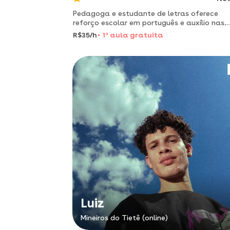
Pedagoga e estudante de letras oferece
reforço escolar em português e auxílio nas
lições de casa.
R$35/h
1
a
aula gratuita
Luiz
Mineiros do Tietê (online)