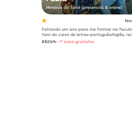
Mineiros do Tietê (presencial & online)
No
Faltando um ano para me formar na facul
fam do curso de letras-português/inglês, r
chegada de um intercambio de um ano no r
R$20/h
1
a
aula gratuita
unido.