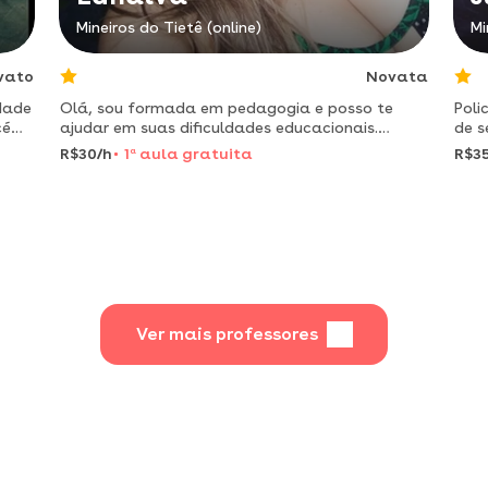
Mineiros do Tietê (online)
Mi
vato
Novata
dade
Olá, sou formada em pedagogia e posso te
Poli
ecém
ajudar em suas dificuldades educacionais.
de s
eino
acredito que através dos meus conhecimentos
conc
R$30/h
1
a
aula gratuita
R$35
consiga auxiliar e promover um aprendizado
significativo e de qualidade.
Ver mais professores