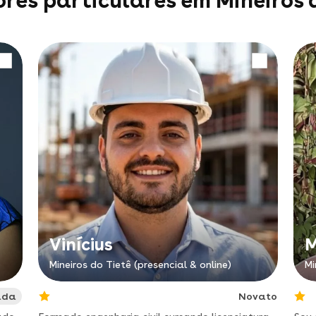
res particulares em Mineiros 
Vinícius
M
Mineiros do Tietê (presencial & online)
Mi
ada
Novato