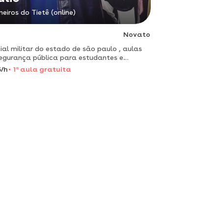
neiros do Tietê (online)
Novato
cial militar do estado de são paulo , aulas
egurança pública para estudantes e
urseiros.
/h
1
a
aula gratuita