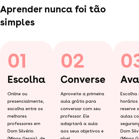
Aprender nunca foi tão
simples
01
02
0
Escolha
Converse
Ava
Online ou
Aproveite a primeira
Escolha 
presencialmente,
aula grátis para
horários
escolha entre os
conversar com seu
reserve 
melhores
professor. Ele
aulas c
professores em
adaptará a aula
seguran
Dom Silvério
aos seus objetivos e
Dom Silv
(Minas Gerais), de
nível.
(Minas Ge