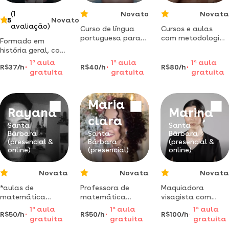
(1
Novato
Novata
5
Novato
avaliação)
Curso de língua
Cursos e aulas
portuguesa para
com metodologia
Formado em
nativos e
única e funcional,
história geral, com
estrangeiros
desde sempre
especialização em
1
a
aula
1
a
aula
1
a
aula
(conversação,
ajudando crianças
R$37/h
R$40/h
R$80/h
história antiga e
gratuita
gratuita
gratuita
gramática ou
e adultos.
medieval e
ambos)
educação especial
de jovens e
Maria
adultos.
Rayana
Marina
clara
Santa
Santa
Bárbara
Santa
Bárbara
(presencial &
Bárbara
(presencial &
online)
(presencial)
online)
Novata
Novata
Novata
*aulas de
Professora de
Maquiadora
matemática
matemática
visagista com
personalizadas –
formada em
foco em
1
a
aula
1
a
aula
1
a
aula
R$50/h
R$50/h
R$100/h
do infantil ao
engenharia de
maquiagem
gratuita
gratuita
gratuita
ensino médio com
minas, com pós
embelezadora que