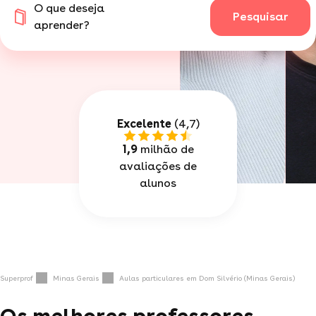
O que deseja
Pesquisar
aprender?
Excelente
(4,7)
1,9
milhão de
avaliações de
alunos
Superprof
Minas Gerais
Aulas particulares em Dom Silvério (Minas Gerais)