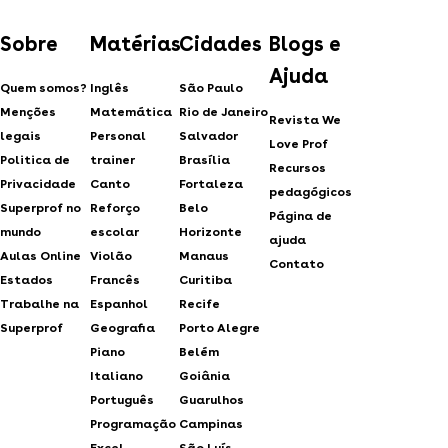
Sobre
Matérias
Cidades
Blogs e
Ajuda
Quem somos?
Inglês
São Paulo
Menções
Matemática
Rio de Janeiro
Revista We
legais
Personal
Salvador
Love Prof
Politica de
trainer
Brasília
Recursos
Privacidade
Canto
Fortaleza
pedagógicos
Superprof no
Reforço
Belo
Página de
mundo
escolar
Horizonte
ajuda
Aulas Online
Violão
Manaus
Contato
Estados
Francês
Curitiba
Trabalhe na
Espanhol
Recife
Superprof
Geografia
Porto Alegre
Piano
Belém
Italiano
Goiânia
Português
Guarulhos
Programação
Campinas
Excel
São Luís