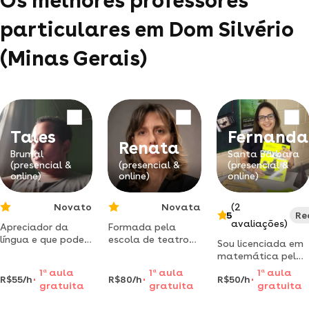
Os melhores professores
particulares em Dom Silvério
(Minas Gerais)
Tales
Fernanda
Renata
Brumal
Santa Bárbara
(presencial &
(presencial &
(presencial &
online)
online)
online)
Novato
Novata
(2
5
Re
avaliações)
Apreciador da
Formada pela
língua e que pode
escola de teatro
Sou licenciada em
oferecer para
da ufba em 2002,
matemática pela
todos . estudante
fundadora do
ufmg e professora
1
a
aula
1
a
aula
1
a
aula
de inglês desde os
curso de
R$55/h
R$80/h
R$50/h
há 9 anos.
gratuita
gratuita
gratuita
7 anos de idade , e
interpretação
estudante de pós-
fui professor de
vamos fazer
graduação em