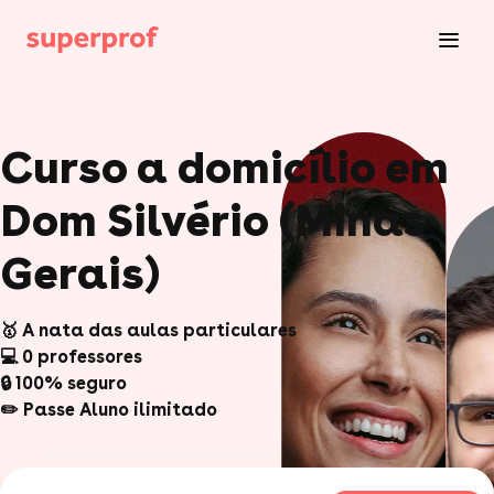
Curso a domicílio em
Dom Silvério (Minas
Gerais)
🥇 A nata das aulas particulares
💻 0 professores
🔒 100% seguro
✏️ Passe Aluno ilimitado